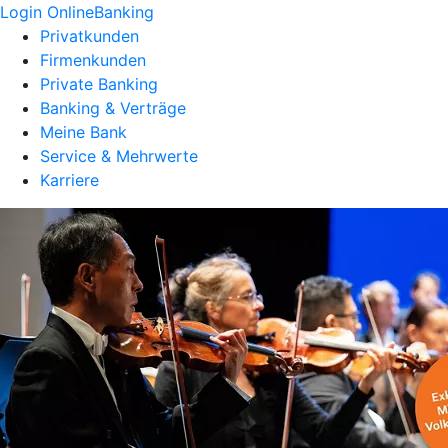
Login OnlineBanking
Privatkunden
Firmenkunden
Private Banking
Banking & Verträge
Meine Bank
Service & Mehrwerte
Karriere