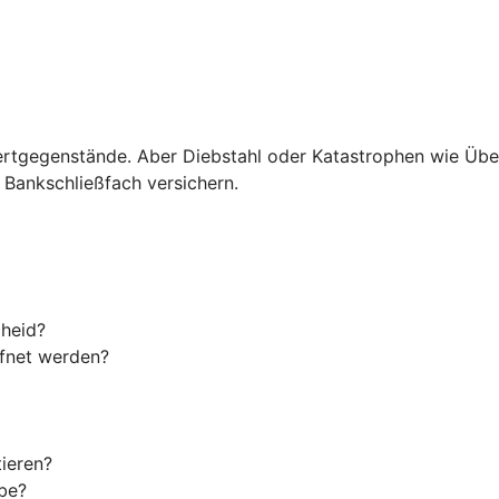
hre Wertgegenstände. Aber Diebstahl oder Katastrophen wi
m Bankschließfach versichern.
cheid?
ffnet werden?
ieren?
be?