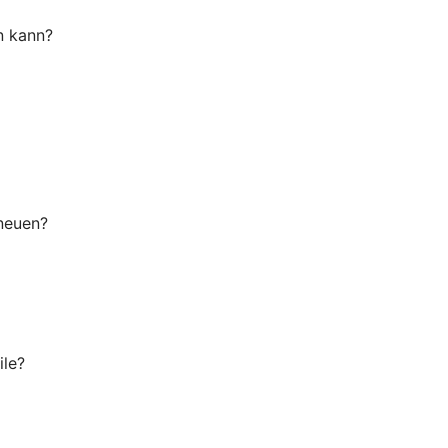
n kann?
 neuen?
ile?