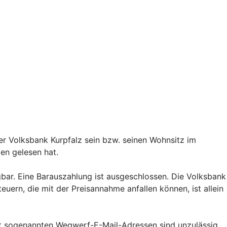
er Volksbank Kurpfalz sein bzw. seinen Wohnsitz im
gen gelesen hat.
agbar. Eine Barauszahlung ist ausgeschlossen. Die Volksbank
uern, die mit der Preisannahme anfallen können, ist allein
mit sogenannten Wegwerf-E-Mail-Adressen sind unzulässig.