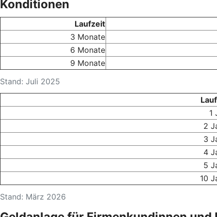
Konditionen
Laufzeit
3 Monate
6 Monate
9 Monate
Stand: Juli 2025
Lauf
1 
2 J
3 J
4 J
5 J
10 J
Stand: März 2026
Geldanlage für Firmenkundinnen und 